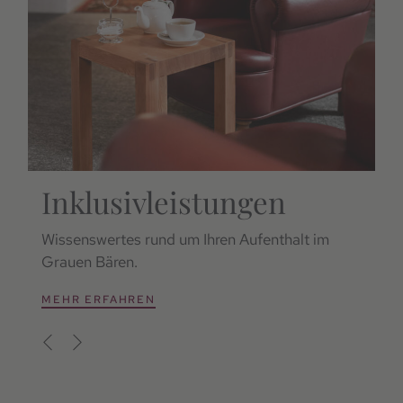
Bankkoordinaten
Ladinser Franz KG
Südtiroler Sparkasse
Filiale Innichen
IBAN: IT16 V060 4558 7900 00000 025 002
Inklusivleistungen
Wissenswertes rund um Ihren Aufenthalt im
Im
Grauen Bären.
id
MEHR ERFAHREN
M