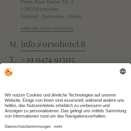
Peter-Paul-Rainer Str. 2
I‑39038 Innichen
Südtirol . Dolomiten . Italien
ANREISE NACH INNICHEN
info@orsohotel.it
+39 0474 913115
FACEBOOK
INSTAGRAM
GUESTNET
WEBCAM