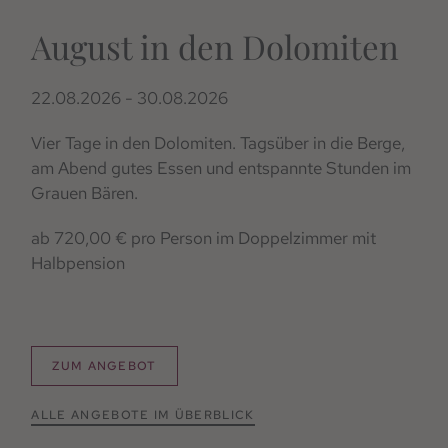
August in den Dolomiten
22.08.2026 - 30.08.2026
05.09. - 26.09.2026
26.09. - 01.11.2026
03.10. - 01.11.2026
08.12. - 23.12.2026
Vier Tage in den Dolomiten. Tagsüber in die Berge,
am Abend gutes Essen und entspannte Stunden im
Grauen Bären.
ab 899,00 € pro Person im Doppelzimmer mit
ab 288,00 € pro Person im Doppelzimmer inkl.
ab 330,00 € pro Person im Doppelzimmer inkl.
ab 720,00 € pro Person im Doppelzimmer mit
Halbpension
Frühstück
Frühstück
ab 465,00 € pro Person im Doppelzimmer mit
Halbpension
Halbpension
ZUM ANGEBOT
ZUM ANGEBOT
ZUM ANGEBOT
ZUM ANGEBOT
ALLE ANGEBOTE IM ÜBERBLICK
ZUM ANGEBOT
ALLE ANGEBOTE IM ÜBERBLICK
ALLE ANGEBOTE IM ÜBERBLICK
ALLE ANGEBOTE IM ÜBERBLICK
ALLE ANGEBOTE IM ÜBERBLICK