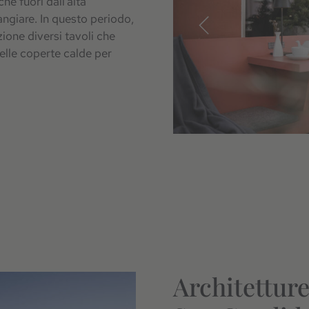
he fuori dall’alta
angiare. In questo periodo,
zione diversi tavoli che
elle coperte calde per
Architettur