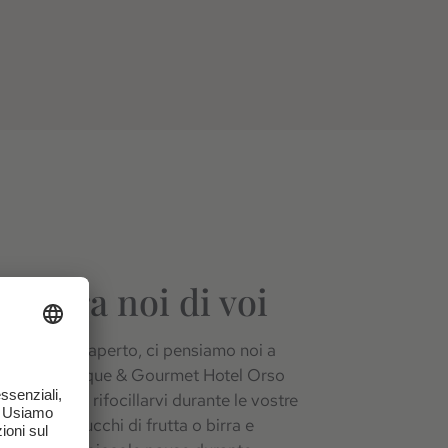
o cura noi di voi
n fosse più aperto, ci pensiamo noi a
ento. Il Boutique & Gourmet Hotel Orso
ecessario per rifocillarvi durante le vostre
ta, acqua, succhi di frutta o birra e