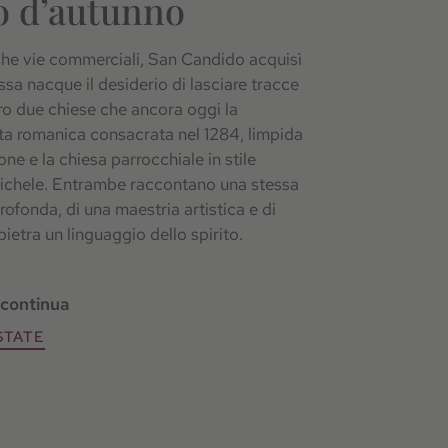
o d’autunno
tiche vie commerciali, San Candido acquisì
sa nacque il desiderio di lasciare tracce
ro due chiese che ancora oggi la
ata romanica consacrata nel 1284, limpida
one e la chiesa parrocchiale in stile
ichele. Entrambe raccontano una stessa
profonda, di una maestria artistica e di
ietra un linguaggio dello spirito.
 continua
STATE