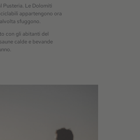
al Pusteria. Le Dolomiti
te ciclabili appartengono ora
talvolta sfuggono.
o con gli abitanti del
le saune calde e bevande
unno.