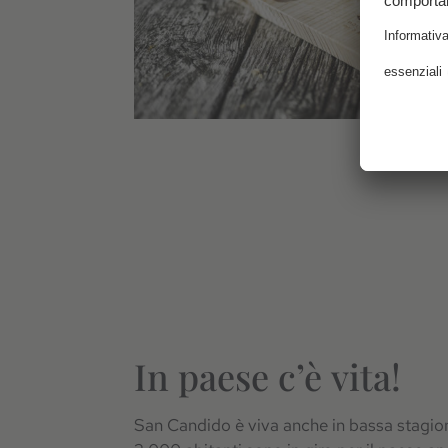
In paese c’è vita!
San Candido è viva anche in bassa stagione