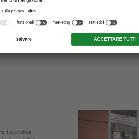
qualcosa di dolce, per rita
la giornata.
Al vostro rientro vi attendo
accompagnati da pasticcini 
spa vi accoglie calorosame
totale relax.
. I suoi circa