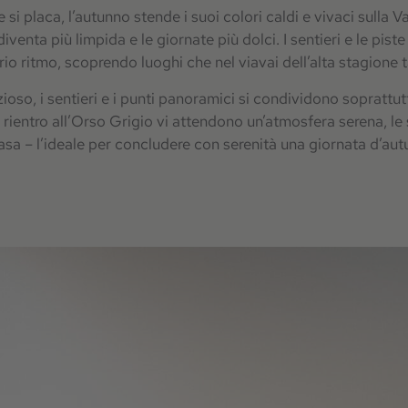
i placa, l’autunno stende i suoi colori caldi e vivaci sulla V
a diventa più limpida e le giornate più dolci. I sentieri e le pis
io ritmo, scoprendo luoghi che nel viavai dell’alta stagione 
ioso, i sentieri e i punti panoramici si condividono soprattutt
 Al rientro all’Orso Grigio vi attendono un’atmosfera serena, 
casa – l’ideale per concludere con serenità una giornata d’aut