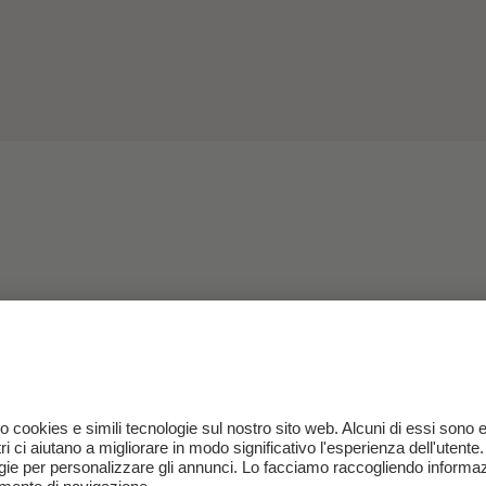
Ci prendiam
Qualora qualche rifugio no
fornirvi l’approvvigionam
Grigio vi fornirà tutto il n
escursioni, con panini, frut