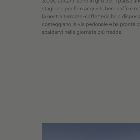
3.000 abitanti sono in giro per il paese anc
stagione, per fare acquisti, bere caffè e m
la nostra terrazza-caffetteria ha a disposi
costeggiano la via pedonale e ha pronte d
scaldarvi nelle giornate più fredde.