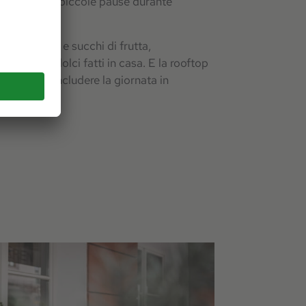
gliarsi delle piccole pause durante
no tè, caffè e succhi di frutta,
freschi e dolci fatti in casa. E la rooftop
nte per concludere la giornata in