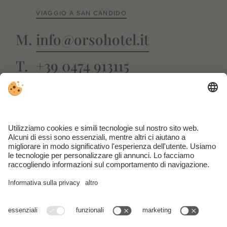
VIAGGIO A SAN CANDIDO
info@orsohotel.it
+39 0474 913115
FACEBOOK
INSTAGRAM
GUESTNET
WEBCAM