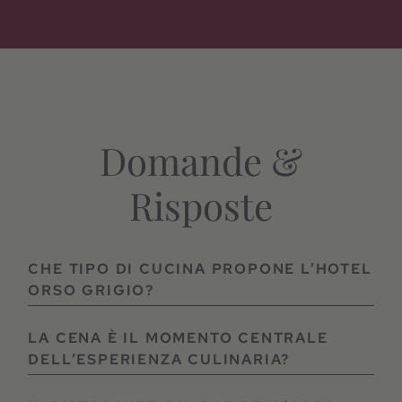
Domande &
Risposte
CHE TIPO DI CUCINA PROPONE L’HOTEL
ORSO GRIGIO?
La cucina dell’Orso Grigio mette al centro qualità,
LA CENA È IL MOMENTO CENTRALE
stagionalità e gusto. Lo chef e il suo team
DELL’ESPERIENZA CULINARIA?
interpretano la tradizione regionale con sensibilità
contemporanea, lavorando con materie prime