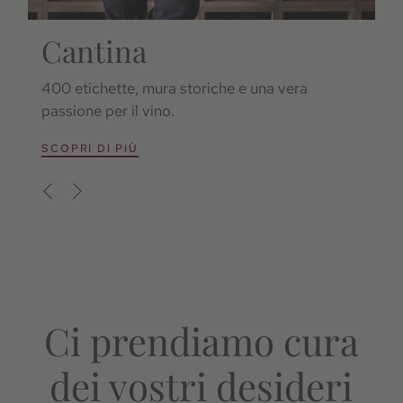
Cantina
B
R
400 etichette, mura storiche e una vera
passione per il vino.
Pi
an
SCOPRI DI PIÙ
S
Ci prendiamo cura
dei vostri desideri