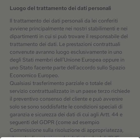
Luogo del trattamento dei dati personali
Il trattamento dei dati personali da lei conferiti
avviene principalmente nei nostri stabilimenti e nei
dipartimenti in cui si può trovare il responsabile del
trattamento dei dati. Le prestazioni contrattuali
convenute avranno luogo esclusivamente in uno
degli Stati membri dell’Unione Europea oppure in
uno Stato facente parte dell’accordo sullo Spazio
Economico Europeo.
Qualsiasi trasferimento parziale o totale del
servizio contrattualizzato in un paese terzo richiede
il preventivo consenso del cliente e può avvenire
solo se sono soddisfatte le condizioni speciali di
garanzia e sicurezza dei dati di cui agli Artt. 44 e
seguenti del GDPR (come ad esempio
Commissione sulla risoluzione di appropriatezza,
clausole di protezione dei dati standard dell’UE,